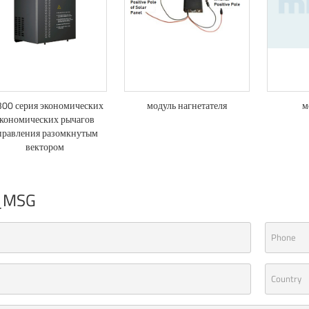
00 серия экономических
модуль нагнетателя
м
кономических рычагов
правления разомкнутым
вектором
_MSG