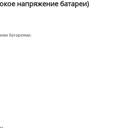
окое напряжение батареи)
гими батареями.
а.