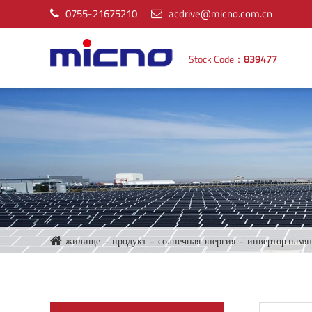
0755-21675210
acdrive@micno.com.cn
Stock Code：
839477
жилище
продукт
солнечная энергия
инвертор памя