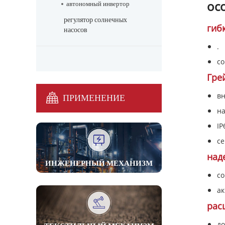
ос
автономный инвертор
регулятор солнечных
гиб
насосов
.
со
Гре
вн
ПРИМЕНЕНИЕ
на
IP
се
над
ИНЖЕНЕРНЫЙ МЕХАНИЗМ
с
ак
рас
до