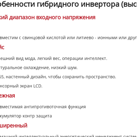
обенности гибридного инвертора (выс
кий диапазон входного напряжения
вместим с свинцовой кислотой или литиево - ионными или дру
йс
ешний вид мода, легкий вес, операции интеллект.
туральное охлаждение, низкий шум.
65, настенный дизайн, чтобы сохранить пространство.
нсорный экран LCD.
ежная
овместимая антипротивоточная функция
кумулятор контр защита
ширенный
машний интеллектуальный энергетический менеджмент систем