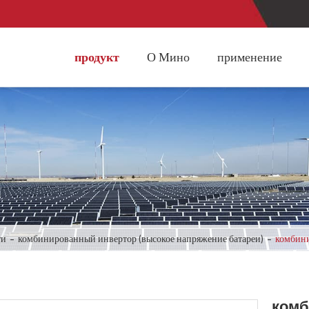
продукт
О Мино
применение
ти
комбинированный инвертор (высокое напряжение батареи)
комбини
комб