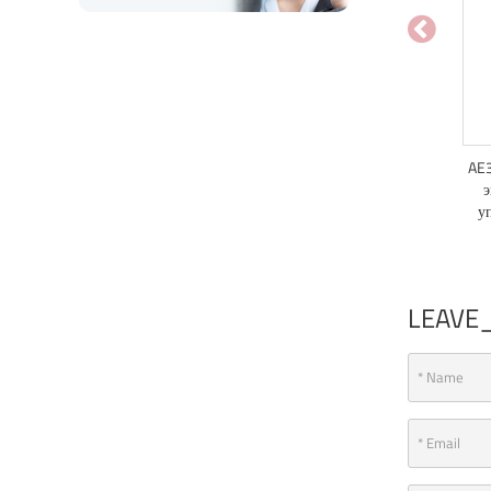
AE3
э
у
LEAVE