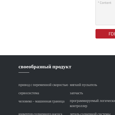
FD
своеобразный продукт
привод с переменной скоростью
мягкий пускатель
сервосистема
запчасть
программируемый логическ
человеко - машинная граница
контроллер
инвертор солнечного насоса
деталь солнечной системы